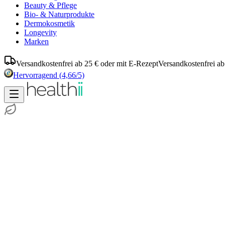
Beauty & Pflege
Bio- & Naturprodukte
Dermokosmetik
Longevity
Marken
Versandkostenfrei ab 25 € oder mit E-Rezept
Versandkostenfrei ab
Hervorragend
(4,66/5)