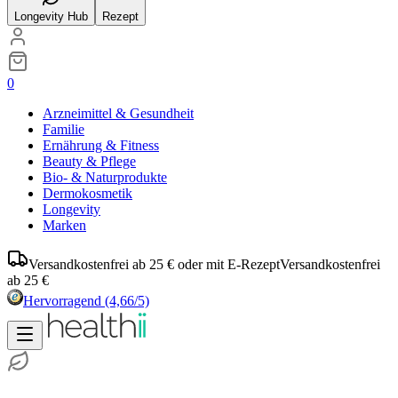
Longevity Hub
Rezept
0
Arzneimittel & Gesundheit
Familie
Ernährung & Fitness
Beauty & Pflege
Bio- & Naturprodukte
Dermokosmetik
Longevity
Marken
Versandkostenfrei ab 25 € oder mit E-Rezept
Versandkostenfrei
ab 25 €
Hervorragend
(4,66/5)