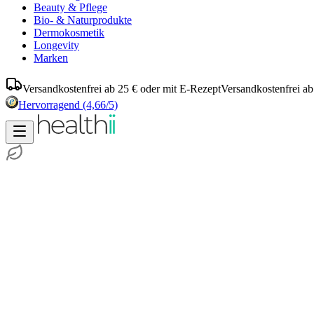
Beauty & Pflege
Bio- & Naturprodukte
Dermokosmetik
Longevity
Marken
Versandkostenfrei ab 25 € oder mit E-Rezept
Versandkostenfrei ab
Hervorragend
(4,66/5)