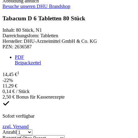
Abbildung ähnlich
Besuche unseren DHU Brandshop
Tabacum D 6 Tabletten 80 Stück
Inhalt
:
80 Stück
,
N1
Darreichungsform
:
Tabletten
Hersteller
:
DHU-Arzneimittel GmbH & Co. KG
PZN
:
2636587
PDF
Beipackzettel
1
14,45 €
-22%
11,29 €
0,14 € / Stück
2,50 € Bonus für Kassenrezepte
Sofort verfügbar
zzgl. Versand
Anzahl
Rezeptart