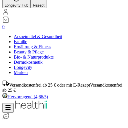
Longevity Hub
Rezept
0
Arzneimittel & Gesundheit
Familie
Ernährung & Fitness
Beauty & Pflege
Bio- & Naturprodukte
Dermokosmetik
Longevity
Marken
Versandkostenfrei ab 25 € oder mit E-Rezept
Versandkostenfrei
ab 25 €
Hervorragend
(4,66/5)