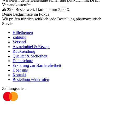
Wir liefern deine Bestellung sicher und
pünktlich
mit
DHL
.
Versandkostenfrei
ab
25
€
Bestellwert. Darunter nur
2,90
€
.
Deine Bedürfnisse im Fokus
Wir prüfen für dich wirklich
jede
Bestellung pharmazeutisch.
Service
Hilfethemen
Zahlung
Versand
Arzneimittel & Rezept
Rücksendung
Qualität & Sicherheit
Datenschutz
Erklärung zur Barrierefreiheit
Über uns
Kontakt
Bestellung widerrufen
Zahlungsarten