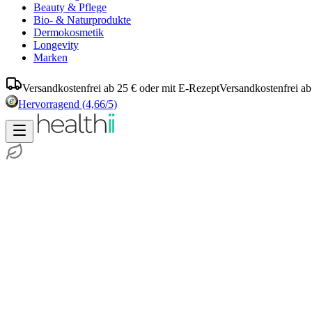
Beauty & Pflege
Bio- & Naturprodukte
Dermokosmetik
Longevity
Marken
Versandkostenfrei ab 25 € oder mit E-Rezept
Versandkostenfrei ab
Hervorragend
(4,66/5)