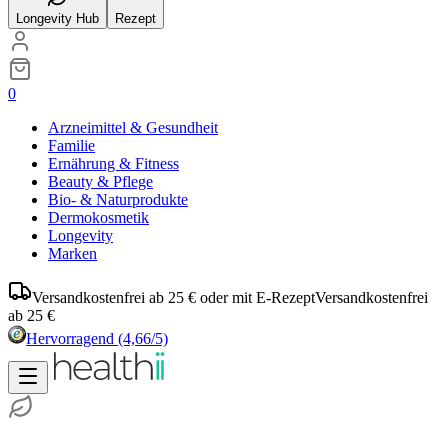
Longevity Hub
Rezept
0
Arzneimittel & Gesundheit
Familie
Ernährung & Fitness
Beauty & Pflege
Bio- & Naturprodukte
Dermokosmetik
Longevity
Marken
Versandkostenfrei ab 25 € oder mit E-Rezept
Versandkostenfrei
ab 25 €
Hervorragend
(4,66/5)