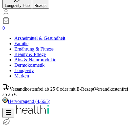
Longevity Hub
Rezept
0
Arzneimittel & Gesundheit
Familie
Ernährung & Fitness
Beauty & Pflege
Bio- & Naturprodukte
Dermokosmetik
Longevity
Marken
Versandkostenfrei ab 25 € oder mit E-Rezept
Versandkostenfrei
ab 25 €
Hervorragend
(4,66/5)