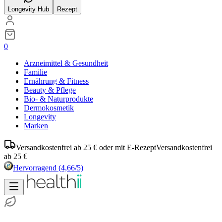
Longevity Hub
Rezept
0
Arzneimittel & Gesundheit
Familie
Ernährung & Fitness
Beauty & Pflege
Bio- & Naturprodukte
Dermokosmetik
Longevity
Marken
Versandkostenfrei ab 25 € oder mit E-Rezept
Versandkostenfrei
ab 25 €
Hervorragend
(4,66/5)