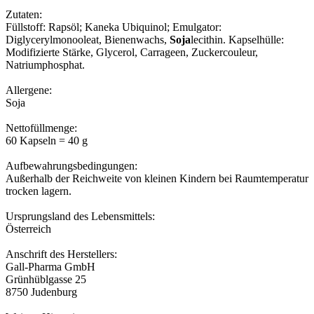
Zutaten:
Füllstoff: Rapsöl; Kaneka Ubiquinol; Emulgator:
Diglycerylmonooleat, Bienenwachs,
Soja
lecithin. Kapselhülle:
Modifizierte Stärke, Glycerol, Carrageen, Zuckercouleur,
Natriumphosphat.
Allergene:
Soja
Nettofüllmenge:
60 Kapseln = 40 g
Aufbewahrungsbedingungen:
Außerhalb der Reichweite von kleinen Kindern bei Raumtemperatur
trocken lagern.
Ursprungsland des Lebensmittels:
Österreich
Anschrift des Herstellers:
Gall-Pharma GmbH
Grünhüblgasse 25
8750 Judenburg