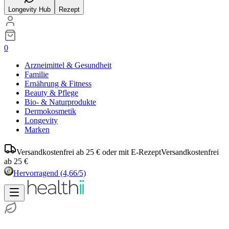
Longevity Hub
Rezept
0
Arzneimittel & Gesundheit
Familie
Ernährung & Fitness
Beauty & Pflege
Bio- & Naturprodukte
Dermokosmetik
Longevity
Marken
Versandkostenfrei ab 25 € oder mit E-Rezept
Versandkostenfrei
ab 25 €
Hervorragend
(4,66/5)