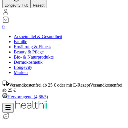
Longevity Hub
Rezept
0
Arzneimittel & Gesundheit
Familie
Ernährung & Fitness
Beauty & Pflege
Bio- & Naturprodukte
Dermokosmetik
Longevity
Marken
Versandkostenfrei ab 25 € oder mit E-Rezept
Versandkostenfrei
ab 25 €
Hervorragend
(4,66/5)