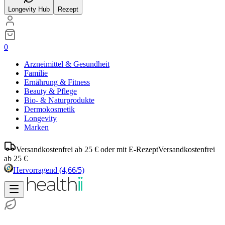
Longevity Hub
Rezept
0
Arzneimittel & Gesundheit
Familie
Ernährung & Fitness
Beauty & Pflege
Bio- & Naturprodukte
Dermokosmetik
Longevity
Marken
Versandkostenfrei ab 25 € oder mit E-Rezept
Versandkostenfrei
ab 25 €
Hervorragend
(4,66/5)