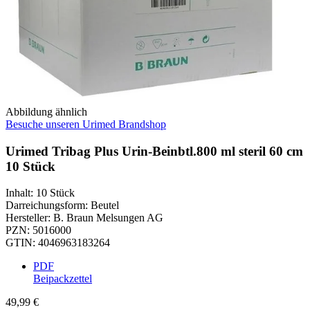
Abbildung ähnlich
Besuche unseren Urimed Brandshop
Urimed Tribag Plus Urin-Beinbtl.800 ml steril 60 cm
10 Stück
Inhalt
:
10 Stück
Darreichungsform
:
Beutel
Hersteller
:
B. Braun Melsungen AG
PZN
:
5016000
GTIN
:
4046963183264
PDF
Beipackzettel
49,99 €