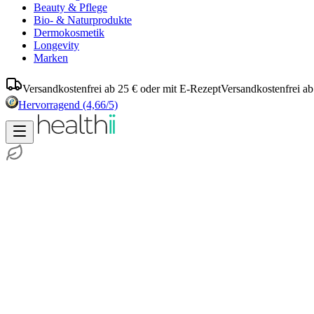
Beauty & Pflege
Bio- & Naturprodukte
Dermokosmetik
Longevity
Marken
Versandkostenfrei ab 25 € oder mit E-Rezept
Versandkostenfrei ab
Hervorragend
(4,66/5)