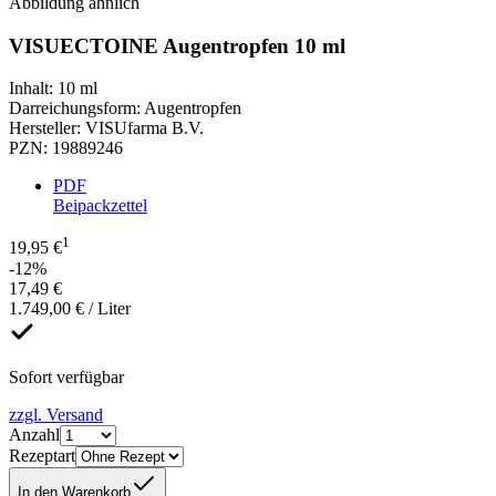
Abbildung ähnlich
VISUECTOINE Augentropfen 10 ml
Inhalt
:
10 ml
Darreichungsform
:
Augentropfen
Hersteller
:
VISUfarma B.V.
PZN
:
19889246
PDF
Beipackzettel
1
19,95 €
-12%
17,49 €
1.749,00 € / Liter
Sofort verfügbar
zzgl. Versand
Anzahl
Rezeptart
In den Warenkorb