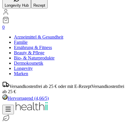
Longevity Hub
Rezept
0
Arzneimittel & Gesundheit
Familie
Ernährung & Fitness
Beauty & Pflege
Bio- & Naturprodukte
Dermokosmetik
Longevity
Marken
Versandkostenfrei ab 25 € oder mit E-Rezept
Versandkostenfrei
ab 25 €
Hervorragend
(4,66/5)