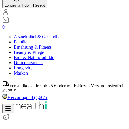
Longevity Hub
Rezept
0
Arzneimittel & Gesundheit
Familie
Ernährung & Fitness
Beauty & Pflege
Bio- & Naturprodukte
Dermokosmetik
Longevity
Marken
Versandkostenfrei ab 25 € oder mit E-Rezept
Versandkostenfrei
ab 25 €
Hervorragend
(4,66/5)