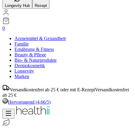
Longevity Hub
Rezept
0
Arzneimittel & Gesundheit
Familie
Ernährung & Fitness
Beauty & Pflege
Bio- & Naturprodukte
Dermokosmetik
Longevity
Marken
Versandkostenfrei ab 25 € oder mit E-Rezept
Versandkostenfrei
ab 25 €
Hervorragend
(4,66/5)