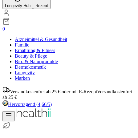
Longevity Hub
Rezept
0
Arzneimittel & Gesundheit
Familie
Ernährung & Fitness
Beauty & Pflege
Bio- & Naturprodukte
Dermokosmetik
Longevity
Marken
Versandkostenfrei ab 25 € oder mit E-Rezept
Versandkostenfrei
ab 25 €
Hervorragend
(4,66/5)