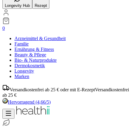
Longevity Hub
Rezept
0
Arzneimittel & Gesundheit
Familie
Ernährung & Fitness
Beauty & Pflege
Bio- & Naturprodukte
Dermokosmetik
Longevity
Marken
Versandkostenfrei ab 25 € oder mit E-Rezept
Versandkostenfrei
ab 25 €
Hervorragend
(4,66/5)