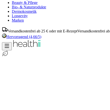
Beauty & Pflege
Bio- & Naturprodukte
Dermokosmetik
Longevity
Marken
Versandkostenfrei ab 25 € oder mit E-Rezept
Versandkostenfrei ab
Hervorragend
(4,66/5)