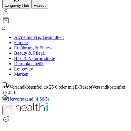
Longevity Hub
Rezept
0
Arzneimittel & Gesundheit
Familie
Ernährung & Fitness
Beauty & Pflege
Bio- & Naturprodukte
Dermokosmetik
Longevity
Marken
Versandkostenfrei ab 25 € oder mit E-Rezept
Versandkostenfrei
ab 25 €
Hervorragend
(4,66/5)