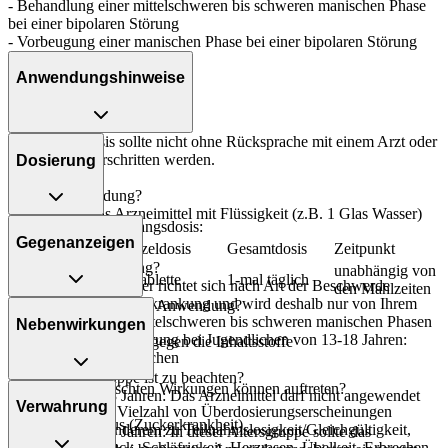
- Behandlung einer mittelschweren bis schweren manischen Phase
bei einer bipolaren Störung
- Vorbeugung einer manischen Phase bei einer bipolaren Störung
Anwendungshinweise
Die Gesamtdosis sollte nicht ohne Rücksprache mit einem Arzt oder
Apotheker überschritten werden.
Dosierung
Art der Anwendung?
Nehmen Sie das Arzneimittel mit Flüssigkeit (z.B. 1 Glas Wasser)
Schizophrenie - Anfangsdosis:
ein.
Gegenanzeigen
Personenkreis
Einzeldosis
Gesamtdosis
Zeitpunkt
Dauer der Anwendung?
unabhängig von
Erwachsene
1 Tablette
1-mal täglich
Die Anwendungsdauer richtet sich nach Art der Beschwerde
den Mahlzeiten
und/oder Dauer der Erkrankung und wird deshalb nur von Ihrem
Was spricht gegen eine Anwendung?
Arzt bestimmt. Bei mittelschweren bis schweren manischen Phasen
Nebenwirkungen
bei einer bipolaren Störung bei Jugendlichen von 13-18 Jahren:
- Überempfindlichkeit gegen die Inhaltsstoffe
nicht länger als 12 Wochen
Welche Altersgruppe ist zu beachten?
Welche unerwünschten Wirkungen können auftreten?
Überdosierung?
- Kinder unter 13 Jahren: Das Arzneimittel darf nicht angewendet
Verwahrung
Es kann zu einer Vielzahl von Überdosierungserscheinungen
werden.
- Diabetes mellitus (Zuckerkrankheit)
kommen, unter anderem zu Teilnahmslosigkeit/Gleichgültigkeit,
- Kinder unter 15 Jahren: In dieser Altersgruppe sollte das
- Schlaflosigkeit
erhöhtem Blutdruck, Schläfrigkeit, Herzrasen, Übelkeit, Erbrechen