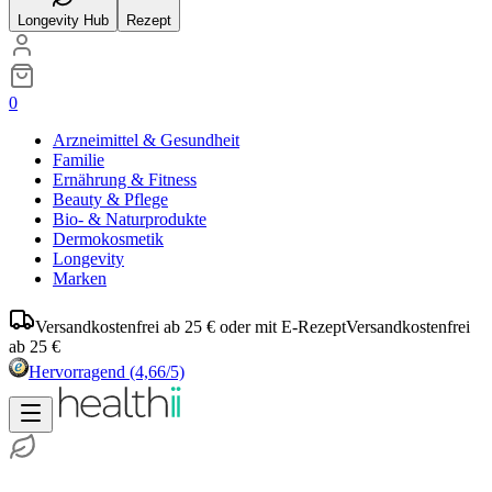
Longevity Hub
Rezept
0
Arzneimittel & Gesundheit
Familie
Ernährung & Fitness
Beauty & Pflege
Bio- & Naturprodukte
Dermokosmetik
Longevity
Marken
Versandkostenfrei ab 25 € oder mit E-Rezept
Versandkostenfrei
ab 25 €
Hervorragend
(4,66/5)