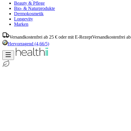
Beauty & Pflege
Bio- & Naturprodukte
Dermokosmetik
Longevity
Marken
Versandkostenfrei ab 25 € oder mit E-Rezept
Versandkostenfrei ab
Hervorragend
(4,66/5)