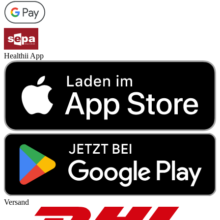
Healthii App
Versand