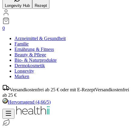
Longevity Hub
Rezept
0
Arzneimittel & Gesundheit
Familie
Ernährung & Fitness
Beauty & Pflege
Bio- & Naturprodukte
Dermokosmetik
Longevity
Marken
Versandkostenfrei ab 25 € oder mit E-Rezept
Versandkostenfrei
ab 25 €
Hervorragend
(4,66/5)