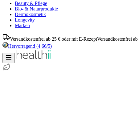
Beauty & Pflege
Bio- & Naturprodukte
Dermokosmetik
Longevity
Marken
Versandkostenfrei ab 25 € oder mit E-Rezept
Versandkostenfrei ab
Hervorragend
(4,66/5)