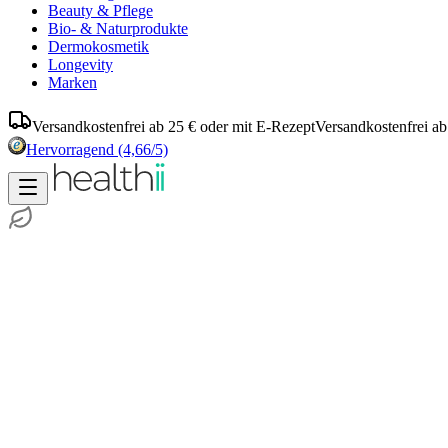
Beauty & Pflege
Bio- & Naturprodukte
Dermokosmetik
Longevity
Marken
Versandkostenfrei ab 25 € oder mit E-Rezept
Versandkostenfrei ab
Hervorragend
(4,66/5)