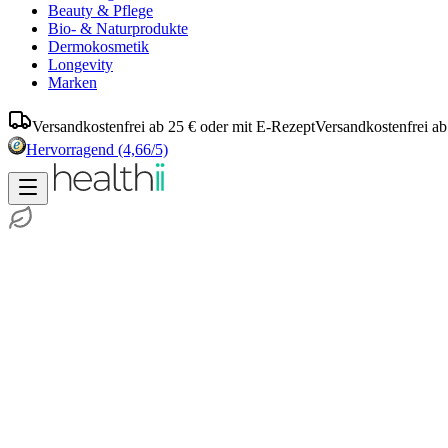
Beauty & Pflege
Bio- & Naturprodukte
Dermokosmetik
Longevity
Marken
Versandkostenfrei ab 25 € oder mit E-Rezept
Versandkostenfrei ab
Hervorragend
(4,66/5)