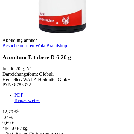
Abbildung ähnlich
Besuche unseren Wala Brandshop
Aconitum E tubere D 6 20 g
Inhalt
:
20 g
,
N1
Darreichungsform
:
Globuli
Hersteller
:
WALA Heilmittel GmbH
PZN
:
8783332
PDF
Beipackzettel
1
12,79 €
-24%
9,69 €
484,50 € / kg
2,50 € Bonus für Kassenrezepte