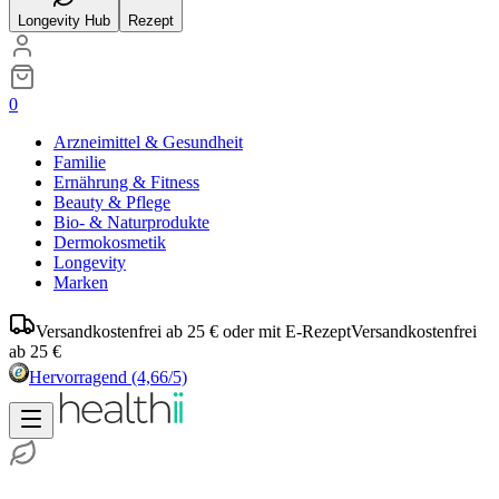
Longevity Hub
Rezept
0
Arzneimittel & Gesundheit
Familie
Ernährung & Fitness
Beauty & Pflege
Bio- & Naturprodukte
Dermokosmetik
Longevity
Marken
Versandkostenfrei ab 25 € oder mit E-Rezept
Versandkostenfrei
ab 25 €
Hervorragend
(4,66/5)