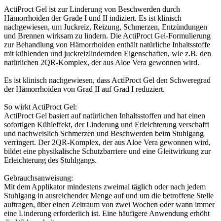
ActiProct Gel ist zur Linderung von Beschwerden durch
Hämorrhoiden der Grade I und II indiziert. Es ist klinisch
nachgewiesen, um Juckreiz, Reizung, Schmerzen, Entzündungen
und Brennen wirksam zu lindern. Die ActiProct Gel-Formulierung
zur Behandlung von Hämorrhoiden enthält natürliche Inhaltsstoffe
mit kühlenden und juckreizlindernden Eigenschaften, wie z.B. den
natürlichen 2QR-Komplex, der aus Aloe Vera gewonnen wird.
Es ist klinisch nachgewiesen, dass ActiProct Gel den Schweregrad
der Hämorrhoiden von Grad II auf Grad I reduziert.
So wirkt ActiProct Gel:
ActiProct Gel basiert auf natürlichen Inhaltsstoffen und hat einen
sofortigen Kühleffekt, der Linderung und Erleichterung verschafft
und nachweislich Schmerzen und Beschwerden beim Stuhlgang
verringert. Der 2QR-Komplex, der aus Aloe Vera gewonnen wird,
bildet eine physikalische Schutzbarriere und eine Gleitwirkung zur
Erleichterung des Stuhlgangs.
Gebrauchsanweisung:
Mit dem Applikator mindestens zweimal täglich oder nach jedem
Stuhlgang in ausreichender Menge auf und um die betroffene Stelle
auftragen, über einen Zeitraum von zwei Wochen oder wann immer
eine Linderung erforderlich ist. Eine häufigere Anwendung erhöht