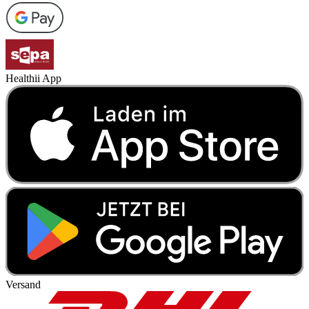
Healthii App
Versand