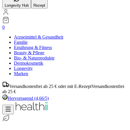
Longevity Hub
Rezept
0
Arzneimittel & Gesundheit
Familie
Ernährung & Fitness
Beauty & Pflege
Bio- & Naturprodukte
Dermokosmetik
Longevity
Marken
Versandkostenfrei ab 25 € oder mit E-Rezept
Versandkostenfrei
ab 25 €
Hervorragend
(4,66/5)