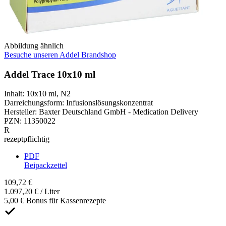
Abbildung ähnlich
Besuche unseren Addel Brandshop
Addel Trace 10x10 ml
Inhalt
:
10x10 ml
,
N2
Darreichungsform
:
Infusionslösungskonzentrat
Hersteller
:
Baxter Deutschland GmbH - Medication Delivery
PZN
:
11350022
R
rezeptpflichtig
PDF
Beipackzettel
109,72 €
1.097,20 € / Liter
5,00 € Bonus für Kassenrezepte