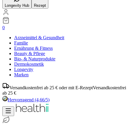
Longevity Hub
Rezept
0
Arzneimittel & Gesundheit
Familie
Ernährung & Fitness
Beauty & Pflege
Bio- & Naturprodukte
Dermokosmetik
Longevity
Marken
Versandkostenfrei ab 25 € oder mit E-Rezept
Versandkostenfrei
ab 25 €
Hervorragend
(4,66/5)