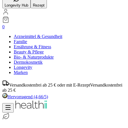
Longevity Hub
Rezept
0
Arzneimittel & Gesundheit
Familie
Ernährung & Fitness
Beauty & Pflege
Bio- & Naturprodukte
Dermokosmetik
Longevity
Marken
Versandkostenfrei ab 25 € oder mit E-Rezept
Versandkostenfrei
ab 25 €
Hervorragend
(4,66/5)