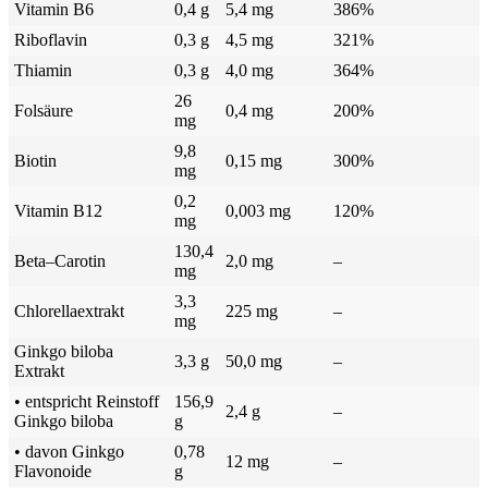
Vitamin B6
0,4 g
5,4 mg
386%
Riboflavin
0,3 g
4,5 mg
321%
Thiamin
0,3 g
4,0 mg
364%
26
Folsäure
0,4 mg
200%
mg
9,8
Biotin
0,15 mg
300%
mg
0,2
Vitamin B12
0,003 mg
120%
mg
130,4
Beta–Carotin
2,0 mg
–
mg
3,3
Chlorellaextrakt
225 mg
–
mg
Ginkgo biloba
3,3 g
50,0 mg
–
Extrakt
• entspricht Reinstoff
156,9
2,4 g
–
Ginkgo biloba
g
• davon Ginkgo
0,78
12 mg
–
Flavonoide
g