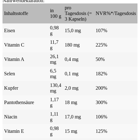
Nährwertdeklaration:
pro
in
Inhaltsstoffe
Tagesdosis (=
NVR%*/Tagesdosis
100 g
3 Kapseln)
0,98
Eisen
15,0 mg
107%
g
11,7
Vitamin C
180 mg
225%
g
26,1
Vitamin A
0,4 mg
50%
mg
6,5
Selen
0,1 mg
182%
mg
130,4
Kupfer
2,0 mg
200%
mg
1,17
Pantothensäure
18 mg
300%
g
1,11
Niacin
17,0 mg
106%
g
0,98
Vitamin E
15 mg
125%
g