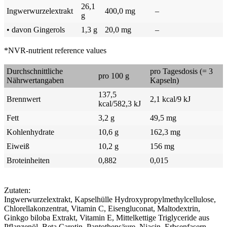
26,1
Ingwerwurzelextrakt
400,0 mg
–
g
• davon Gingerols
1,3 g
20,0 mg
–
*NVR-nutrient reference values
Durchschnittliche
pro Tagesdosis (= 3
pro 100 g
Nährwertangaben
Kapseln)
137,5
Brennwert
2,1 kcal/9 kJ
kcal/582,3 kJ
Fett
3,2 g
49,5 mg
Kohlenhydrate
10,6 g
162,3 mg
Eiweiß
10,2 g
156 mg
Broteinheiten
0,882
0,015
Zutaten:
Ingwerwurzelextrakt, Kapselhülle Hydroxypropylmethylcellulose,
Chlorellakonzentrat, Vitamin C, Eisengluconat, Maltodextrin,
Ginkgo biloba Extrakt, Vitamin E, Mittelkettige Triglyceride aus
Pflanzenöl, Beta Carotin, Pantothensäure, Niacin, Erbsenfasern,