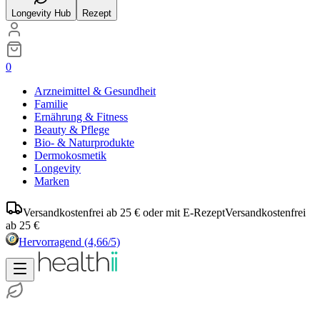
Longevity Hub
Rezept
0
Arzneimittel & Gesundheit
Familie
Ernährung & Fitness
Beauty & Pflege
Bio- & Naturprodukte
Dermokosmetik
Longevity
Marken
Versandkostenfrei ab 25 € oder mit E-Rezept
Versandkostenfrei
ab 25 €
Hervorragend
(4,66/5)