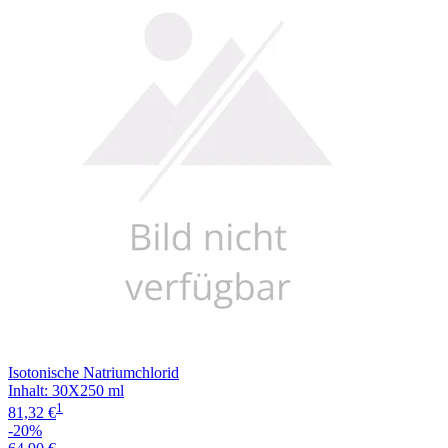
Filterung
Isotonische Natriumchlorid
Inhalt
:
30X250 ml
1
81,32 €
-20%