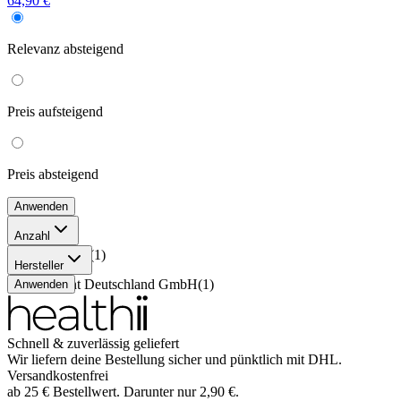
64,90 €
Relevanz
absteigend
Preis
aufsteigend
Preis
absteigend
Anwenden
Anzahl
30X250 ml
(
1
)
Hersteller
Aguettant Deutschland GmbH
(
1
)
Anwenden
Schnell & zuverlässig geliefert
Wir liefern deine Bestellung sicher und
pünktlich
mit
DHL
.
Versandkostenfrei
ab
25
€
Bestellwert. Darunter nur
2,90
€
.