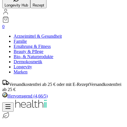
Longevity Hub
Rezept
0
Arzneimittel & Gesundheit
Familie
Ernährung & Fitness
Beauty & Pflege
Bio- & Naturprodukte
Dermokosmetik
Longevity
Marken
Versandkostenfrei ab 25 € oder mit E-Rezept
Versandkostenfrei
ab 25 €
Hervorragend
(4,66/5)