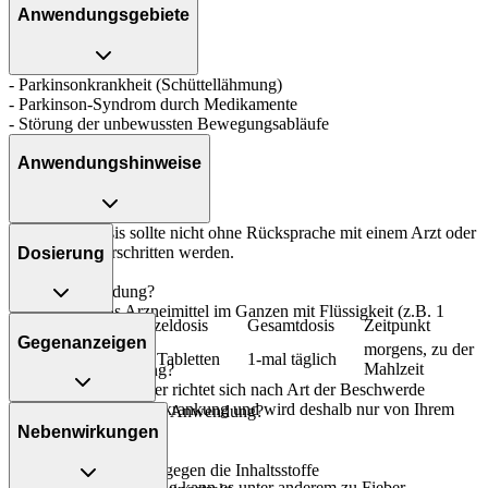
Anwendungsgebiete
- Parkinsonkrankheit (Schüttellähmung)
- Parkinson-Syndrom durch Medikamente
- Störung der unbewussten Bewegungsabläufe
Anwendungshinweise
Die Gesamtdosis sollte nicht ohne Rücksprache mit einem Arzt oder
Apotheker überschritten werden.
Dosierung
Art der Anwendung?
Nehmen Sie das Arzneimittel im Ganzen mit Flüssigkeit (z.B. 1
Personenkreis
Einzeldosis
Gesamtdosis
Zeitpunkt
Glas Wasser) ein.
Gegenanzeigen
morgens, zu der
Erwachsene
1-2 Tabletten
1-mal täglich
Mahlzeit
Dauer der Anwendung?
Die Anwendungsdauer richtet sich nach Art der Beschwerde
und/oder Dauer der Erkrankung und wird deshalb nur von Ihrem
Was spricht gegen eine Anwendung?
Arzt bestimmt.
Nebenwirkungen
Immer:
Überdosierung?
- Überempfindlichkeit gegen die Inhaltsstoffe
Bei einer Überdosierung kann es unter anderem zu Fieber,