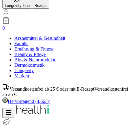
Longevity Hub
Rezept
0
Arzneimittel & Gesundheit
Familie
Ernährung & Fitness
Beauty & Pflege
Bio- & Naturprodukte
Dermokosmetik
Longevity
Marken
Versandkostenfrei ab 25 € oder mit E-Rezept
Versandkostenfrei
ab 25 €
Hervorragend
(4,66/5)