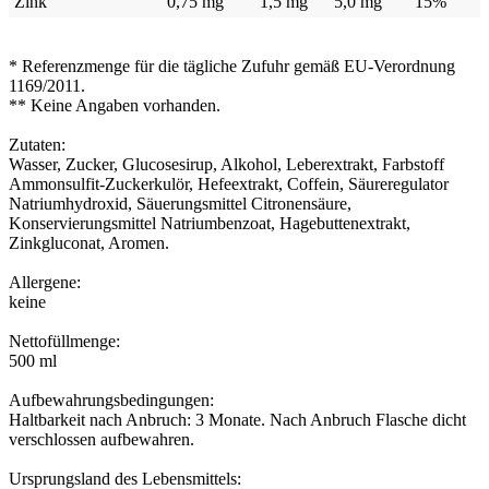
Zink
0,75 mg
1,5 mg
5,0 mg
15%
* Referenzmenge für die tägliche Zufuhr gemäß EU-Verordnung
1169/2011.
** Keine Angaben vorhanden.
Zutaten:
Wasser, Zucker, Glucosesirup, Alkohol, Leberextrakt, Farbstoff
Ammonsulfit-Zuckerkulör, Hefeextrakt, Coffein, Säureregulator
Natriumhydroxid, Säuerungsmittel Citronensäure,
Konservierungsmittel Natriumbenzoat, Hagebuttenextrakt,
Zinkgluconat, Aromen.
Allergene:
keine
Nettofüllmenge:
500 ml
Aufbewahrungsbedingungen:
Haltbarkeit nach Anbruch: 3 Monate. Nach Anbruch Flasche dicht
verschlossen aufbewahren.
Ursprungsland des Lebensmittels: