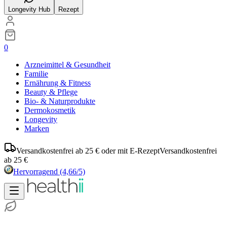
Longevity Hub
Rezept
0
Arzneimittel & Gesundheit
Familie
Ernährung & Fitness
Beauty & Pflege
Bio- & Naturprodukte
Dermokosmetik
Longevity
Marken
Versandkostenfrei ab 25 € oder mit E-Rezept
Versandkostenfrei
ab 25 €
Hervorragend
(4,66/5)