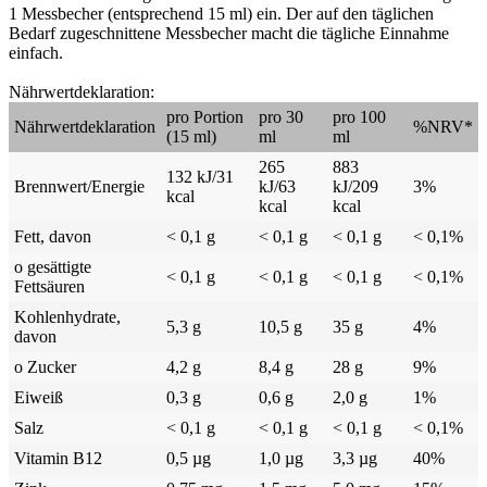
1 Messbecher (entsprechend 15 ml) ein. Der auf den täglichen
Bedarf zugeschnittene Messbecher macht die tägliche Einnahme
einfach.
Nährwertdeklaration:
pro Portion
pro 30
pro 100
Nährwertdeklaration
%NRV*
(15 ml)
ml
ml
265
883
132 kJ/31
Brennwert/Energie
kJ/63
kJ/209
3%
kcal
kcal
kcal
Fett, davon
< 0,1 g
< 0,1 g
< 0,1 g
< 0,1%
o gesättigte
< 0,1 g
< 0,1 g
< 0,1 g
< 0,1%
Fettsäuren
Kohlenhydrate,
5,3 g
10,5 g
35 g
4%
davon
o Zucker
4,2 g
8,4 g
28 g
9%
Eiweiß
0,3 g
0,6 g
2,0 g
1%
Salz
< 0,1 g
< 0,1 g
< 0,1 g
< 0,1%
Vitamin B12
0,5 µg
1,0 µg
3,3 µg
40%