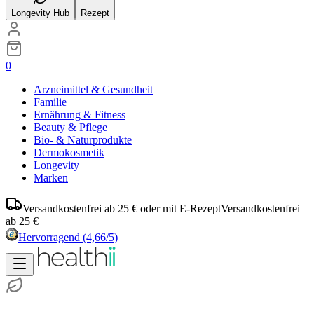
Longevity Hub
Rezept
0
Arzneimittel & Gesundheit
Familie
Ernährung & Fitness
Beauty & Pflege
Bio- & Naturprodukte
Dermokosmetik
Longevity
Marken
Versandkostenfrei ab 25 € oder mit E-Rezept
Versandkostenfrei
ab 25 €
Hervorragend
(4,66/5)