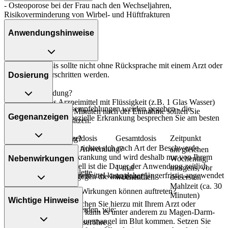
- Osteoporose bei der Frau nach den Wechseljahren,
Risikoverminderung von Wirbel- und Hüftfrakturen
Anwendungshinweise
Die Gesamtdosis sollte nicht ohne Rücksprache mit einem Arzt oder
Apotheker überschritten werden.
Dosierung
Art der Anwendung?
Nehmen Sie das Arzneimittel mit Flüssigkeit (z.B. 1 Glas Wasser)
Folgende Dosierungsempfehlungen werden gegeben - die
ein. Während und 30 Minuten nach der Einnahme sollten Sie
Gegenanzeigen
Dosierung für Ihre spezielle Erkrankung besprechen Sie am besten
aufrecht stehen oder sitzen.
mit Ihrem Arzt:
Personenkreis
Einzeldosis
Gesamtdosis
Zeitpunkt
Dauer der Anwendung?
Die Anwendungsdauer richtet sich nach Art der Beschwerde
Was spricht gegen eine Anwendung?
am gleichen
und/oder Dauer der Erkrankung und wird deshalb nur von Ihrem
Nebenwirkungen
Wochentag,
Arzt bestimmt. Prinzipiell ist die Dauer der Anwendung zeitlich
Immer:
1-mal
morgens, vor
Erwachsene
1 Tablette
nicht begrenzt, das Arzneimittel kann daher längerfristig angewendet
- Überempfindlichkeit gegen die Inhaltsstoffe
wöchentlich
der ersten
werden.
- Kalziummangel
Mahlzeit (ca. 30
Welche unerwünschten Wirkungen können auftreten?
Minuten)
Wichtige Hinweise
Überdosierung?
Unter Umständen - sprechen Sie hierzu mit Ihrem Arzt oder
- Magen-Darm-Beschwerden, wie:
Bei einer Überdosierung kann es unter anderem zu Magen-Darm-
Apotheker:
- Übelkeit
Beschwerden oder Kalziummangel im Blut kommen. Setzen Sie
- Erkrankungen der Speiseröhre
- Erbrechen