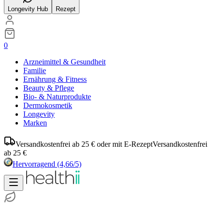
Longevity Hub
Rezept
0
Arzneimittel & Gesundheit
Familie
Ernährung & Fitness
Beauty & Pflege
Bio- & Naturprodukte
Dermokosmetik
Longevity
Marken
Versandkostenfrei ab 25 € oder mit E-Rezept
Versandkostenfrei
ab 25 €
Hervorragend
(4,66/5)