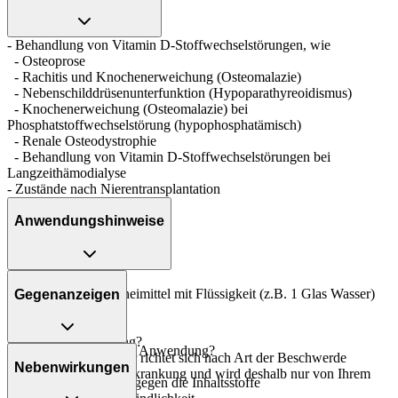
- Behandlung von Vitamin D-Stoffwechselstörungen, wie
- Osteoprose
- Rachitis und Knochenerweichung (Osteomalazie)
- Nebenschilddrüsenunterfunktion (Hypoparathyreoidismus)
- Knochenerweichung (Osteomalazie) bei
Phosphatstoffwechselstörung (hypophosphatämisch)
- Renale Osteodystrophie
- Behandlung von Vitamin D-Stoffwechselstörungen bei
Langzeithämodialyse
- Zustände nach Nierentransplantation
Anwendungshinweise
Art der Anwendung?
Nehmen Sie das Arzneimittel mit Flüssigkeit (z.B. 1 Glas Wasser)
Gegenanzeigen
ein.
Dauer der Anwendung?
Was spricht gegen eine Anwendung?
Die Anwendungsdauer richtet sich nach Art der Beschwerde
Nebenwirkungen
und/oder Dauer der Erkrankung und wird deshalb nur von Ihrem
- Überempfindlichkeit gegen die Inhaltsstoffe
Arzt bestimmt.