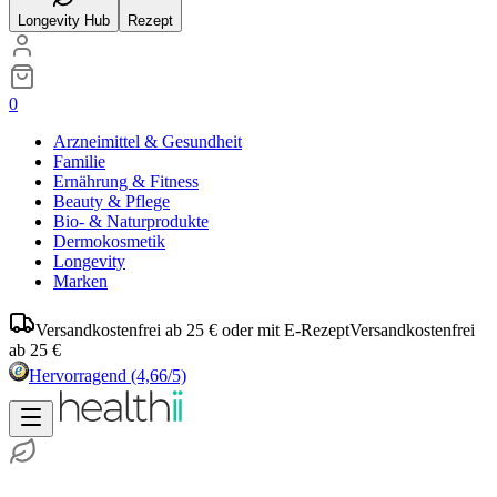
Longevity Hub
Rezept
0
Arzneimittel & Gesundheit
Familie
Ernährung & Fitness
Beauty & Pflege
Bio- & Naturprodukte
Dermokosmetik
Longevity
Marken
Versandkostenfrei ab 25 € oder mit E-Rezept
Versandkostenfrei
ab 25 €
Hervorragend
(4,66/5)