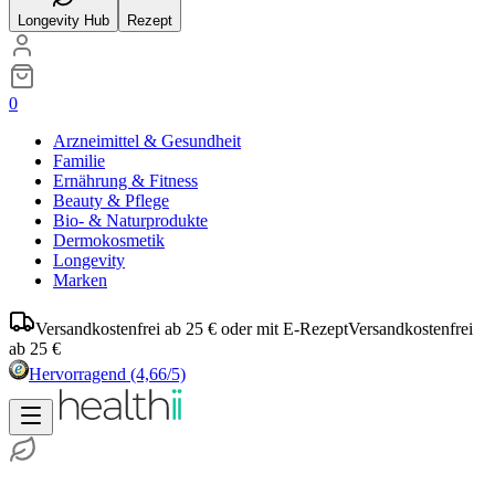
Longevity Hub
Rezept
0
Arzneimittel & Gesundheit
Familie
Ernährung & Fitness
Beauty & Pflege
Bio- & Naturprodukte
Dermokosmetik
Longevity
Marken
Versandkostenfrei ab 25 € oder mit E-Rezept
Versandkostenfrei
ab 25 €
Hervorragend
(4,66/5)