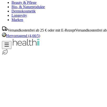
Beauty & Pflege
Bio- & Naturprodukte
Dermokosmetik
Longevity
Marken
Versandkostenfrei ab 25 € oder mit E-Rezept
Versandkostenfrei ab
Hervorragend
(4,66/5)