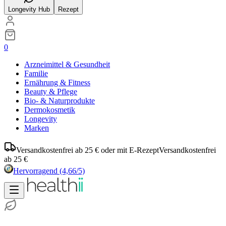
Longevity Hub
Rezept
0
Arzneimittel & Gesundheit
Familie
Ernährung & Fitness
Beauty & Pflege
Bio- & Naturprodukte
Dermokosmetik
Longevity
Marken
Versandkostenfrei ab 25 € oder mit E-Rezept
Versandkostenfrei
ab 25 €
Hervorragend
(4,66/5)