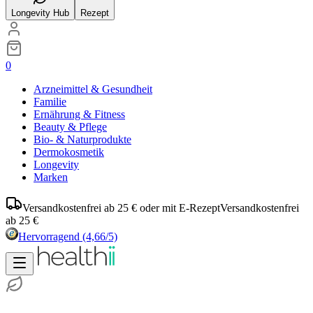
Longevity Hub
Rezept
0
Arzneimittel & Gesundheit
Familie
Ernährung & Fitness
Beauty & Pflege
Bio- & Naturprodukte
Dermokosmetik
Longevity
Marken
Versandkostenfrei ab 25 € oder mit E-Rezept
Versandkostenfrei
ab 25 €
Hervorragend
(4,66/5)