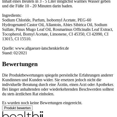
Inhalt eines Beutels in 3 - 5 Liter möglichst warmes Wasser geben
und die Füße 10 - 20 Minuten darin baden.
Ingredients:
Sodium Chloride, Parfum, Isobornyl Acetate, PEG-60
Hydrogenated Castor Oil, Allantoin, Abies Sibirica Oil, Sodium
Sulfate, Pinus Mugo Leaf Oil, Rosmarinus Officinalis Leaf Extract,
Tocopherol, Bornyl Acetate, Limonene, CI 45350, CI 42090, CI
13015, CI 15510.
Quelle: www.allgaeuer-latschenkiefer.de
Stand: 02/2021
Bewertungen
Die Produktbewertungen spiegeln persönliche Erfahrungen anderer
Kundinnen und Kunden wider. Sie ersetzen jedoch nicht die
individuelle Beratung durch eine Ärztin, einen Arzt oder Apotheker.
Bei länger anhaltenden oder wiederkehrenden Beschwerden solltest
du stets ärztlichen Rat einholen.
Es wurden noch keine Bewertungen eingereicht.
Produkt bewerten