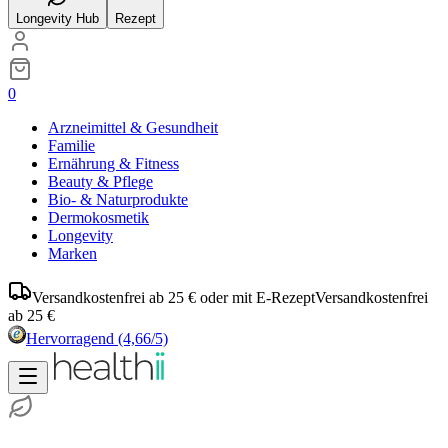
Longevity Hub
Rezept
0
Arzneimittel & Gesundheit
Familie
Ernährung & Fitness
Beauty & Pflege
Bio- & Naturprodukte
Dermokosmetik
Longevity
Marken
Versandkostenfrei ab 25 € oder mit E-Rezept
Versandkostenfrei
ab 25 €
Hervorragend
(4,66/5)