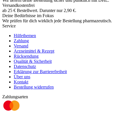
Wir liefern deine Bestellung sicher und
pünktlich
mit
DHL
.
Versandkostenfrei
ab
25
€
Bestellwert. Darunter nur
2,90
€
.
Deine Bedürfnisse im Fokus
Wir prüfen für dich wirklich
jede
Bestellung pharmazeutisch.
Service
Hilfethemen
Zahlung
Versand
Arzneimittel & Rezept
Rücksendung
Qualität & Sicherheit
Datenschutz
Erklärung zur Barrierefreiheit
Über uns
Kontakt
Bestellung widerrufen
Zahlungsarten