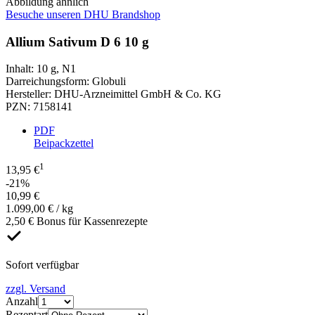
Abbildung ähnlich
Besuche unseren DHU Brandshop
Allium Sativum D 6 10 g
Inhalt
:
10 g
,
N1
Darreichungsform
:
Globuli
Hersteller
:
DHU-Arzneimittel GmbH & Co. KG
PZN
:
7158141
PDF
Beipackzettel
1
13,95 €
-21%
10,99 €
1.099,00 € / kg
2,50 € Bonus für Kassenrezepte
Sofort verfügbar
zzgl. Versand
Anzahl
Rezeptart