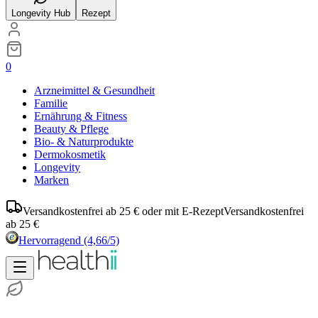
Longevity Hub
Rezept
0
Arzneimittel & Gesundheit
Familie
Ernährung & Fitness
Beauty & Pflege
Bio- & Naturprodukte
Dermokosmetik
Longevity
Marken
Versandkostenfrei ab 25 € oder mit E-Rezept
Versandkostenfrei
ab 25 €
Hervorragend
(4,66/5)