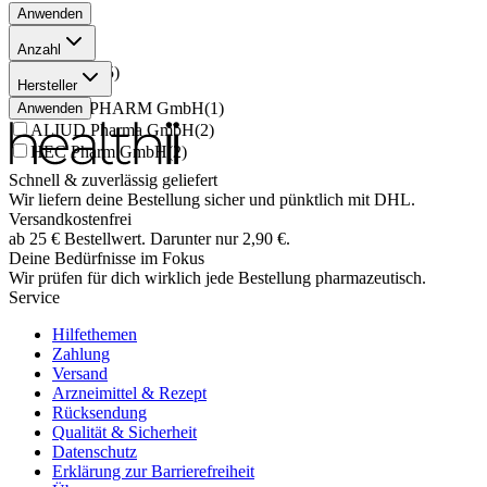
Anwenden
Anzahl
100 Stück
(
5
)
Hersteller
STADAPHARM GmbH
(
1
)
Anwenden
ALIUD Pharma GmbH
(
2
)
HEC Pharm GmbH
(
2
)
Schnell & zuverlässig geliefert
Wir liefern deine Bestellung sicher und
pünktlich
mit
DHL
.
Versandkostenfrei
ab
25
€
Bestellwert. Darunter nur
2,90
€
.
Deine Bedürfnisse im Fokus
Wir prüfen für dich wirklich
jede
Bestellung pharmazeutisch.
Service
Hilfethemen
Zahlung
Versand
Arzneimittel & Rezept
Rücksendung
Qualität & Sicherheit
Datenschutz
Erklärung zur Barrierefreiheit