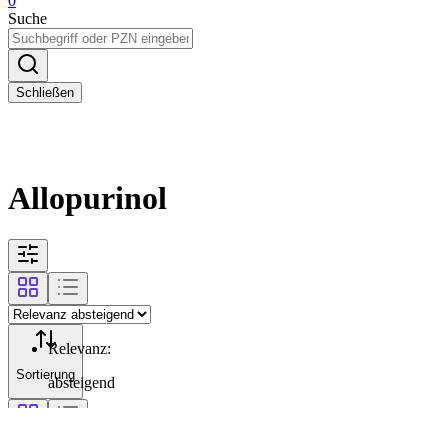
0
Suche
Schließen
Allopurinol
Relevanz
:
Sortierung
absteigend