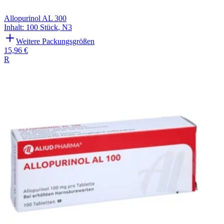
Allopurinol AL 300
Inhalt
:
100 Stück
,
N3
Weitere Packungsgrößen
15,96 €
R