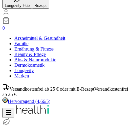
Longevity Hub
Rezept
0
Arzneimittel & Gesundheit
Familie
Ernährung & Fitness
Beauty & Pflege
Bio- & Naturprodukte
Dermokosmetik
Longevity
Marken
Versandkostenfrei ab 25 € oder mit E-Rezept
Versandkostenfrei
ab 25 €
Hervorragend
(4,66/5)