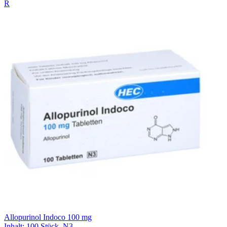
R
Allopurinol Indoco 100 mg
Inhalt
:
100 Stück
,
N3