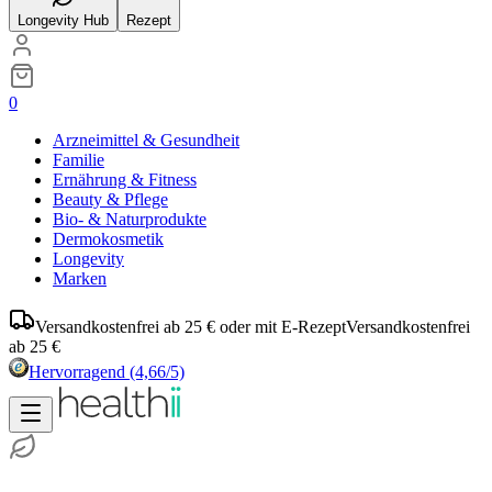
Longevity Hub
Rezept
0
Arzneimittel & Gesundheit
Familie
Ernährung & Fitness
Beauty & Pflege
Bio- & Naturprodukte
Dermokosmetik
Longevity
Marken
Versandkostenfrei ab 25 € oder mit E-Rezept
Versandkostenfrei
ab 25 €
Hervorragend
(4,66/5)