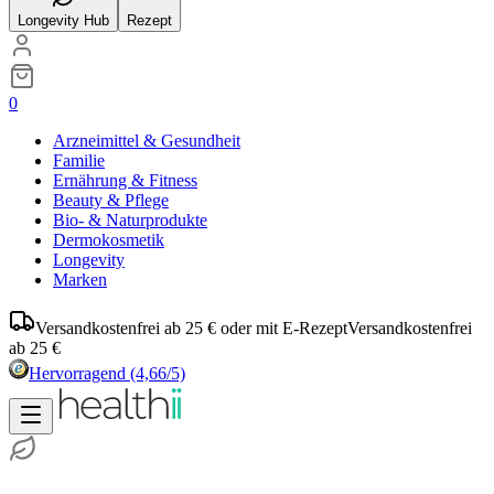
Longevity Hub
Rezept
0
Arzneimittel & Gesundheit
Familie
Ernährung & Fitness
Beauty & Pflege
Bio- & Naturprodukte
Dermokosmetik
Longevity
Marken
Versandkostenfrei ab 25 € oder mit E-Rezept
Versandkostenfrei
ab 25 €
Hervorragend
(4,66/5)