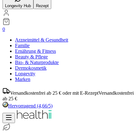
Longevity Hub
Rezept
0
Arzneimittel & Gesundheit
Familie
Ernährung & Fitness
Beauty & Pflege
Bio- & Naturprodukte
Dermokosmetik
Longevity
Marken
Versandkostenfrei ab 25 € oder mit E-Rezept
Versandkostenfrei
ab 25 €
Hervorragend
(4,66/5)