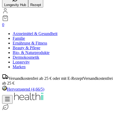
Longevity Hub
Rezept
0
Arzneimittel & Gesundheit
Familie
Ernährung & Fitness
Beauty & Pflege
Bio- & Naturprodukte
Dermokosmetik
Longevity
Marken
Versandkostenfrei ab 25 € oder mit E-Rezept
Versandkostenfrei
ab 25 €
Hervorragend
(4,66/5)