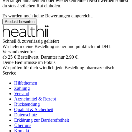
Bei länger anhaltenden oder wiederkehrenden Beschwerden solltest
du stets ärztlichen Rat einholen.
Es wurden noch keine Bewertungen eingereicht.
Produkt bewerten
Schnell & zuverlässig geliefert
Wir liefern deine Bestellung sicher und
pünktlich
mit
DHL
.
Versandkostenfrei
ab
25
€
Bestellwert. Darunter nur
2,90
€
.
Deine Bedürfnisse im Fokus
Wir prüfen für dich wirklich
jede
Bestellung pharmazeutisch.
Service
Hilfethemen
Zahlung
Versand
Arzneimittel & Rezept
Rücksendung
Qualität & Sicherheit
Datenschutz
Erklärung zur Barrierefreiheit
Über uns
Kontakt