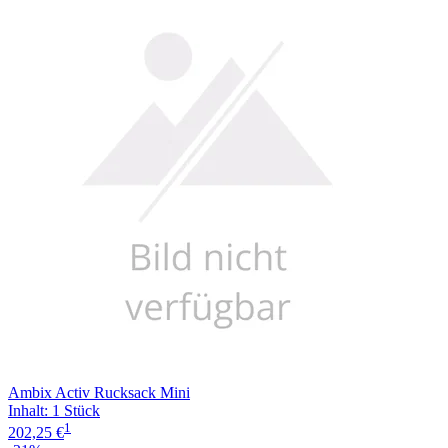
Ambix Activ Rucksack Mini
Inhalt
:
1 Stück
1
202,25 €