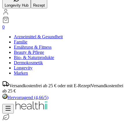
Longevity Hub
Rezept
0
Arzneimittel & Gesundheit
Familie
Ernährung & Fitness
Beauty & Pflege
Bio- & Naturprodukte
Dermokosmetik
Longevity
Marken
Versandkostenfrei ab 25 € oder mit E-Rezept
Versandkostenfrei
ab 25 €
Hervorragend
(4,66/5)