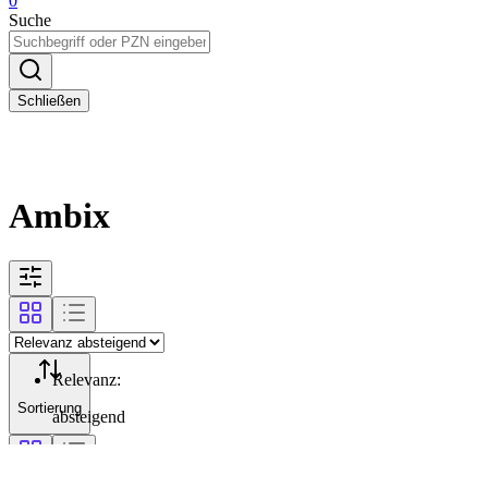
0
Suche
Schließen
Ambix
Relevanz
:
Sortierung
absteigend