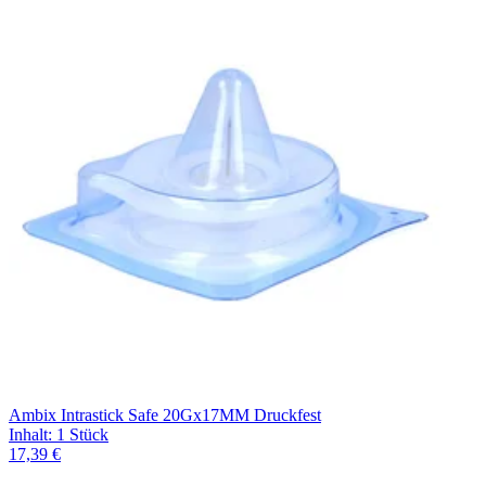
Ambix Intrastick Safe 20Gx17MM Druckfest
Inhalt
:
1 Stück
17,39 €