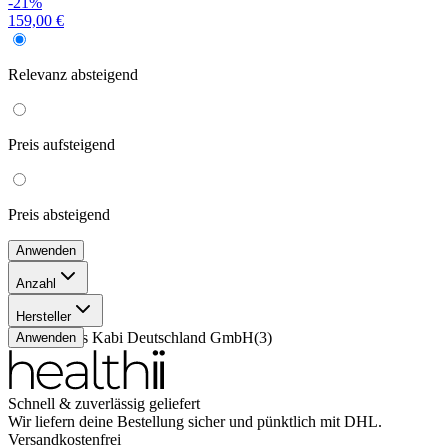
-21%
159,00 €
Relevanz
absteigend
Preis
aufsteigend
Preis
absteigend
Anwenden
Anzahl
1 Stück
(
3
)
Hersteller
Fresenius Kabi Deutschland GmbH
(
3
)
Anwenden
Schnell & zuverlässig geliefert
Wir liefern deine Bestellung sicher und
pünktlich
mit
DHL
.
Versandkostenfrei