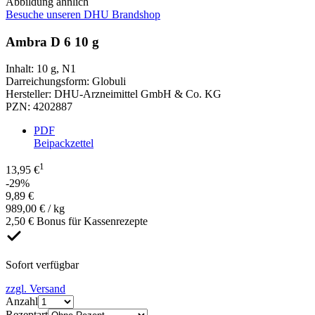
Abbildung ähnlich
Besuche unseren DHU Brandshop
Ambra D 6 10 g
Inhalt
:
10 g
,
N1
Darreichungsform
:
Globuli
Hersteller
:
DHU-Arzneimittel GmbH & Co. KG
PZN
:
4202887
PDF
Beipackzettel
1
13,95 €
-29%
9,89 €
989,00 € / kg
2,50 € Bonus für Kassenrezepte
Sofort verfügbar
zzgl. Versand
Anzahl
Rezeptart