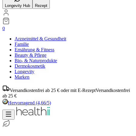
Longevity Hub
Rezept
0
Arzneimittel & Gesundheit
Familie
Ernährung & Fitness
Beauty & Pflege
Bio- & Naturprodukte
Dermokosmetik
Longevity
Marken
Versandkostenfrei ab 25 € oder mit E-Rezept
Versandkostenfrei
ab 25 €
Hervorragend
(4,66/5)