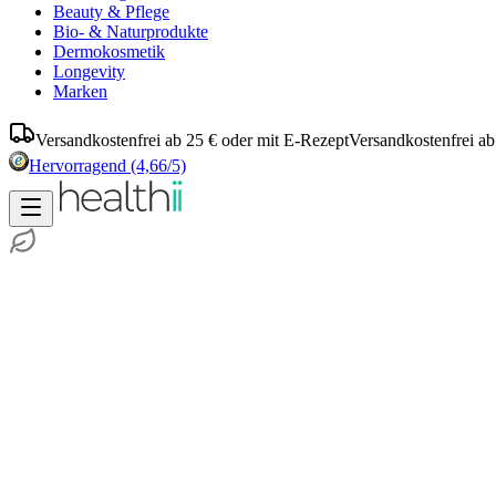
Beauty & Pflege
Bio- & Naturprodukte
Dermokosmetik
Longevity
Marken
Versandkostenfrei ab 25 € oder mit E-Rezept
Versandkostenfrei ab
Hervorragend
(4,66/5)